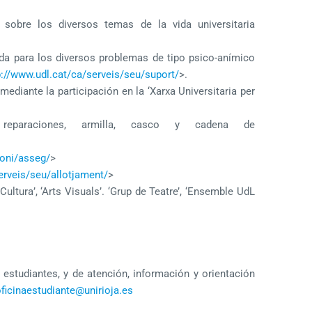
 sobre los diversos temas de la vida universitaria
zada para los diversos problemas de tipo psico-anímico
p://www.udl.cat/ca/serveis/seu/suport/
>.
ediante la participación en la ‘Xarxa Universitaria per
reparaciones, armilla, casco y cadena de
moni/asseg/
>
erveis/seu/allotjament/
>
tura’, ‘Arts Visuals’. ‘Grup de Teatre’, ‘Ensemble UdL
 estudiantes, y de atención, información y orientación
ficinaestudiante@unirioja.es