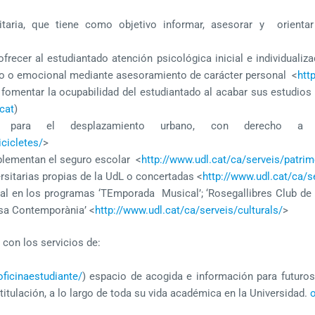
itaria, que tiene como objetivo informar, asesorar y orientar
ofrecer al estudiantado atención psicológica inicial e individuali
co o emocional mediante asesoramiento de carácter personal <
htt
 fomentar la ocupabilidad del estudiantado al acabar sus estudios m
cat
)
s, para el desplazamiento urbano, con derecho a 
cicletes/
>
lementan el seguro escolar
<
http://www.udl.cat/ca/serveis/patri
ersitarias propias de la UdL o concertadas <
http://www.udl.cat/ca/s
l en los programas ‘TEmporada Musical’; ‘Rosegallibres Club de Cul
nsa Contemporània’ <
http://www.udl.cat/ca/serveis/culturals/
>
con los servicios de:
oficinaestudiante/
) espacio de acogida e información para futuros
 titulación, a lo largo de toda su vida académica en la Universidad.
o