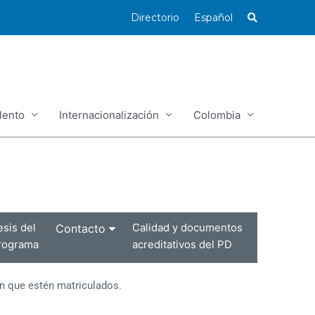
Directorio
Español
lento
Internacionalización
Colombia
esis del
Calidad y documentos
Contacto
rograma
acreditativos del PD
en que estén matriculados.