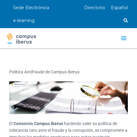
Ir
Sede Electrónica
Directorio
Español
al
contenido
e-learning
Men
princ
Política Antifraude de Campus Iberus
El
Consorcio Campus Iberus
haciendo valer su política de
tolerancia cero ante el fraude y la corrupción, se compromete a
impulsar las medidas oportunas para evitar cualquier