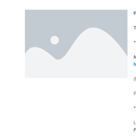
(
P
L
F