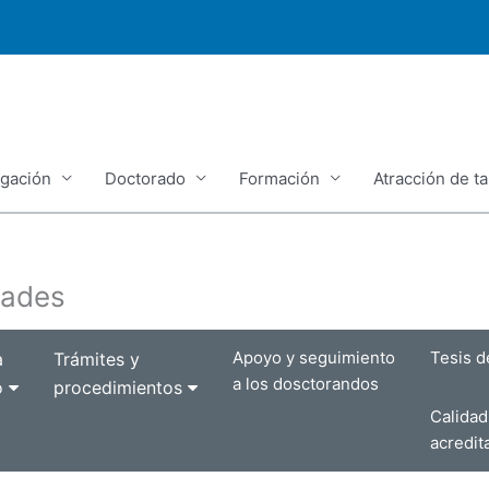
igación
Doctorado
Formación
Atracción de ta
dades
Apoyo y seguimiento
Tesis d
a
Trámites y
a los dosctorandos
o
procedimientos
Calida
acredit