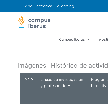
Ir
Sede Electrónica
e-learning
al
contenido
Campus Iberus
Invest
Imágenes_ Histórico de activi
Inicio
Líneas de investigación
Program
y profesorado
formativ