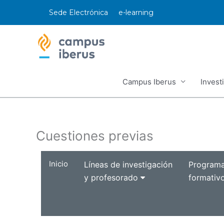
Ir
Sede Electrónica
e-learning
al
contenido
Campus Iberus
Invest
Cuestiones previas
Inicio
Líneas de investigación
Program
y profesorado
formativ