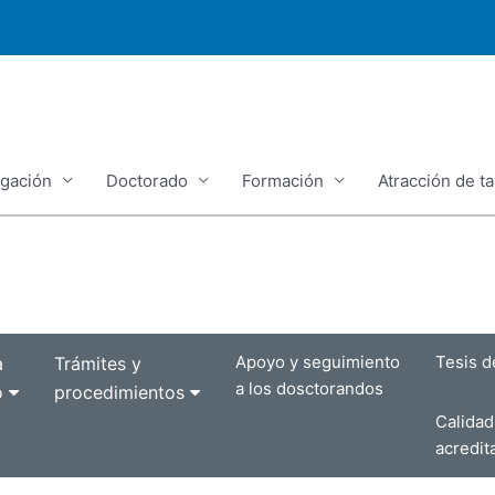
igación
Doctorado
Formación
Atracción de ta
Apoyo y seguimiento
Tesis d
a
Trámites y
a los dosctorandos
o
procedimientos
Calida
acredit