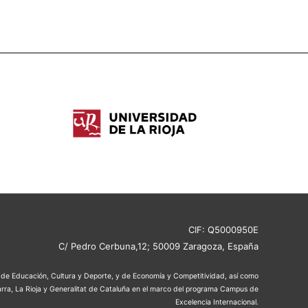
CIF: Q5000950E
C/ Pedro Cerbuna,12; 50009 Zaragoza, España
os de Educación, Cultura y Deporte, y de Economía y Competitividad, así como
rra, La Rioja y Generalitat de Cataluña en el marco del programa Campus de
Excelencia Internacional.