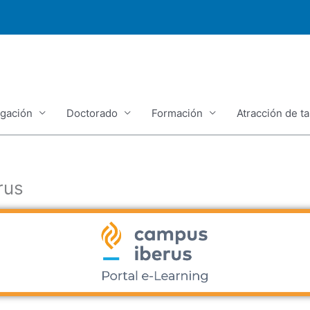
igación
Doctorado
Formación
Atracción de ta
rus