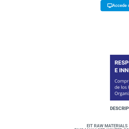
Accede c
DESCRIP
EIT RAW MATERIALS