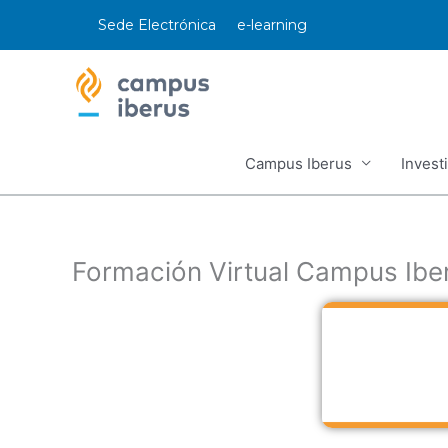
Ir
Sede Electrónica
e-learning
al
contenido
Campus Iberus
Invest
Formación Virtual Campus Ibe