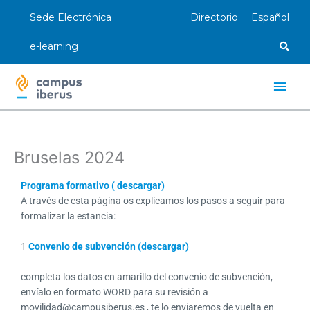
Ir
Sede Electrónica
Directorio
Español
al
contenido
e-learning
Men
princ
Bruselas 2024
Programa formativo ( descargar)
A través de esta página os explicamos los pasos a seguir para
formalizar la estancia:
1
Convenio de subvención (descargar)
completa los datos en amarillo del convenio de subvención,
envíalo en formato WORD para su revisión a
movilidad@campusiberus.es , te lo enviaremos de vuelta en