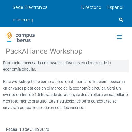
Ir
Sede Electrónica
Directorio
Español
al
contenido
e-learning
Men
princ
PackAlliance Workshop
Formación necesaria en envases plásticos en el marco de la
economía circular.
Este workshop tiene como objeto identificar la formación necesaria
en envases plásticos en el marco de la economía circular. Será un
evento on-line de 1,5 horas de duración, se desarrollará en castellano
y es totalmente gratuito. Las instrucciones para conectarse se
enviarán por correo electrónico a los inscritos.
Fecha
: 10 de Julio 2020