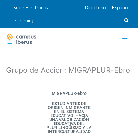
Ir
Sede Electrónica
Directorio
Español
al
contenido
e-learning
Men
princ
Grupo de Acción: MIGRAPLUR-Ebro
MIGRAPLUR-Ebro
ESTUDIANTES DE
ORIGEN INMIGRANTE
EN EL SISTEMA
EDUCATIVO: HACIA
UNA VALORIZACIÓN
EDUCATIVA DEL
PLURILINGÜISMO Y LA
INTERCULTURALIDAD