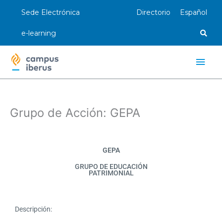
Ir
Sede Electrónica
Directorio
Español
al
contenido
e-learning
Men
princ
Grupo de Acción: GEPA
GEPA
GRUPO DE EDUCACIÓN
PATRIMONIAL
Descripción: