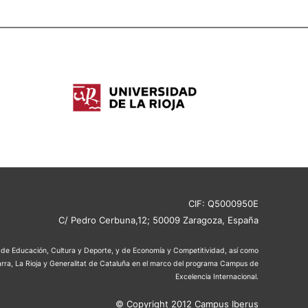
CIF: Q5000950E
C/ Pedro Cerbuna,12; 50009 Zaragoza, España
os de Educación, Cultura y Deporte, y de Economía y Competitividad, así como
rra, La Rioja y Generalitat de Cataluña en el marco del programa Campus de
Excelencia Internacional.
© Copyright 2012 Campus Iberus