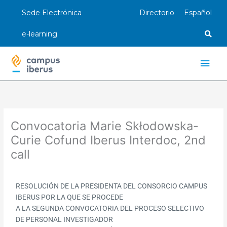
Ir
Sede Electrónica
Directorio
Español
al
contenido
e-learning
Men
princ
Convocatoria Marie Skłodowska-
Curie Cofund Iberus Interdoc, 2nd
call
RESOLUCIÓN DE LA PRESIDENTA DEL CONSORCIO CAMPUS
IBERUS POR LA QUE SE PROCEDE
A LA SEGUNDA CONVOCATORIA DEL PROCESO SELECTIVO
DE PERSONAL INVESTIGADOR