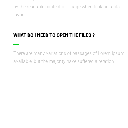
by the readable content of a page when looking at its
layout.
WHAT DO I NEED TO OPEN THE FILES ?
There are many variations of passages of Lorem Ipsum
available, but the majority have suffered alteration