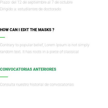
Plazo: del 12 de septiembre al 7 de octubre
Dirigido a: estudiantes de doctorado
HOW CAN I EDIT THE MASKS ?
Contrary to popular belief, Lorem Ipsum is not simply
random text. It has roots in a piece of classical
CONVOCATORIAS ANTERIORES
Consulta nuestro historial de convocatorias