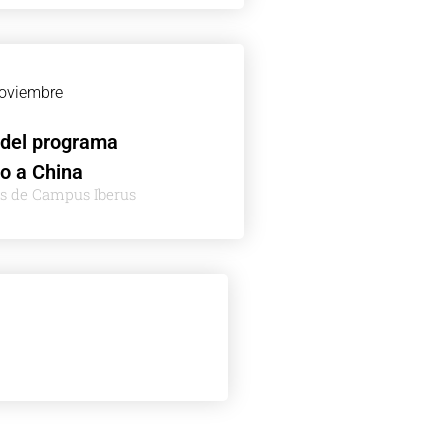
noviembre
 del programa
o a China
es de Campus Iberus