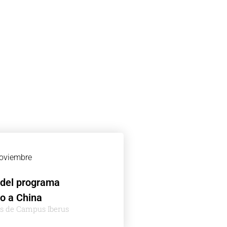
noviembre
 del programa
o a China
es de Campus Iberus