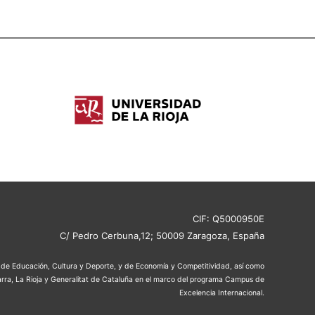
CIF: Q5000950E
C/ Pedro Cerbuna,12; 50009 Zaragoza, España
os de Educación, Cultura y Deporte, y de Economía y Competitividad, así como
rra, La Rioja y Generalitat de Cataluña en el marco del programa Campus de
Excelencia Internacional.