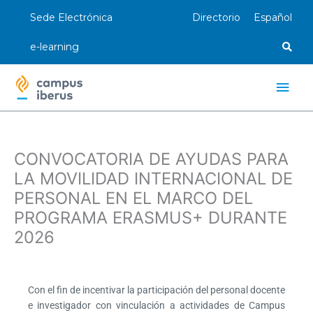
Ir
Sede Electrónica
Directorio
Español
al
contenido
e-learning
Men
princ
CONVOCATORIA DE AYUDAS PARA
LA MOVILIDAD INTERNACIONAL DE
PERSONAL EN EL MARCO DEL
PROGRAMA ERASMUS+ DURANTE
2026
Con el fin de incentivar la participación del personal docente
e investigador con
vinculación a actividades de Campus