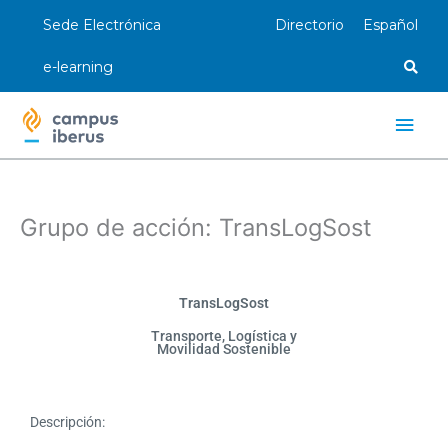
Ir
Sede Electrónica
Directorio
Español
al
contenido
e-learning
Men
princ
Grupo de acción: TransLogSost
TransLogSost
Transporte, Logística y
Movilidad Sostenible
Descripción: