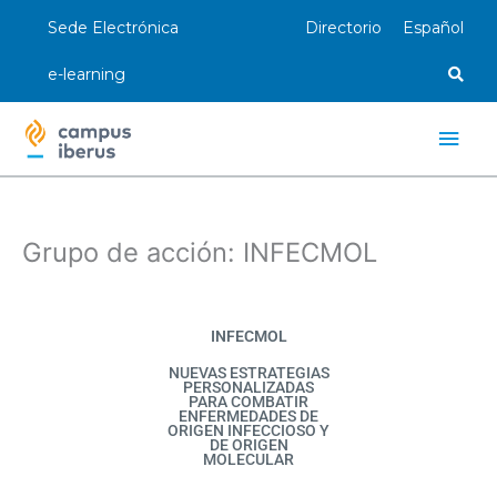
Ir
Sede Electrónica
Directorio
Español
al
contenido
e-learning
Men
princ
Grupo de acción: INFECMOL
INFECMOL
NUEVAS ESTRATEGIAS
PERSONALIZADAS
PARA COMBATIR
ENFERMEDADES DE
ORIGEN INFECCIOSO Y
DE ORIGEN
MOLECULAR