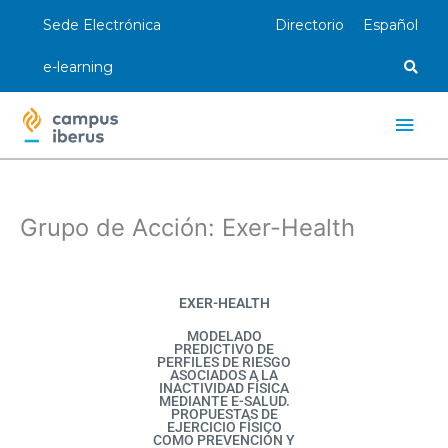
Ir
Sede Electrónica
Directorio
Español
al
contenido
e-learning
Men
princ
Grupo de Acción: Exer-Health
EXER-HEALTH
MODELADO
PREDICTIVO DE
PERFILES DE RIESGO
ASOCIADOS A LA
INACTIVIDAD FÍSICA
MEDIANTE E-SALUD.
PROPUESTAS DE
EJERCICIO FÍSICO
COMO PREVENCIÓN Y