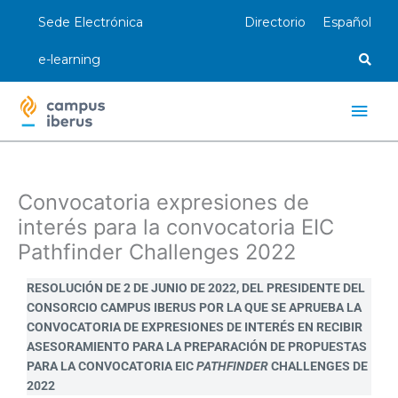
Ir
Sede Electrónica
Directorio
Español
al
contenido
e-learning
Men
princ
Convocatoria expresiones de
interés para la convocatoria EIC
Pathfinder Challenges 2022
RESOLUCIÓN DE 2 DE JUNIO DE 2022, DEL PRESIDENTE DEL
CONSORCIO CAMPUS IBERUS POR LA QUE SE APRUEBA LA
CONVOCATORIA DE EXPRESIONES DE INTERÉS EN RECIBIR
ASESORAMIENTO PARA LA PREPARACIÓN DE PROPUESTAS
PARA LA CONVOCATORIA EIC
PATHFINDER
CHALLENGES DE
2022