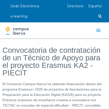
Ir
Sede Electrónica
Directorio
Español
al
contenido
e-learning
Men
princ
Convocatoria de contratación
de un Técnico de Apoyo para
el proyecto Erasmus KA2 -
PIECIT
El Consorcio Campus Iberus ha obtenido financiación dentro del
programa Erasmus+ 2020 de proyectos de Asociaciones para la
Preparación para la Educación Digital (KA226) para su proyecto
Prácticas inclusivas de enseñanza creativa e innovadora con
TIC/TAC en escuelas de especial dificultad
–
PIECIT,
concedida