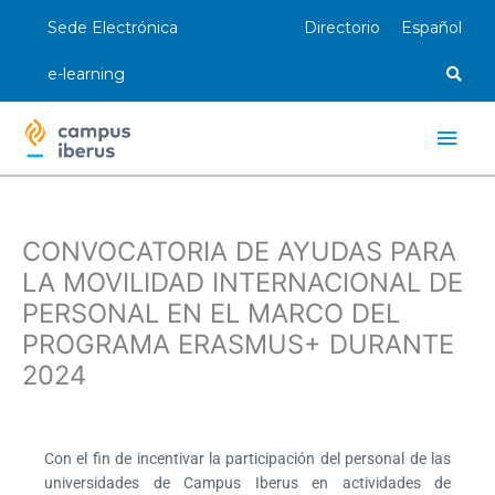
Ir
Sede Electrónica
Directorio
Español
al
contenido
e-learning
Men
princ
CONVOCATORIA DE AYUDAS PARA
LA MOVILIDAD INTERNACIONAL DE
PERSONAL EN EL MARCO DEL
PROGRAMA ERASMUS+ DURANTE
2024
Con el fin de incentivar la participación del personal de las
universidades de Campus Iberus en actividades de