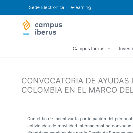
Ir
Sede Electrónica
e-learning
al
contenido
Campus Iberus
Invest
CONVOCATORIA DE AYUDAS P
COLOMBIA EN EL MARCO D
Con el fin de incentivar la participación del person
actividades de movilidad internacional se convocan
directrices establecidas por la Comisión Europea p