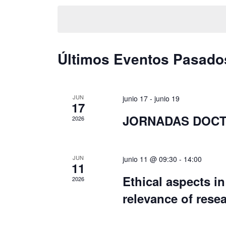
para
la
la
fecha.
palabra
clave.
Últimos Eventos Pasado
JUN
junio 17
-
junio 19
17
JORNADAS DOCT
2026
JUN
junio 11 @ 09:30
-
14:00
11
Ethical aspects in
2026
relevance of resea